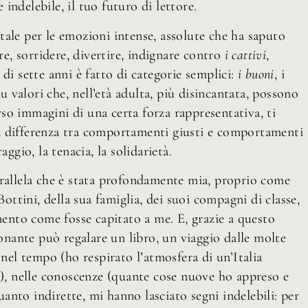
indelebile, il tuo futuro di lettore.
tale per le emozioni intense, assolute che ha saputo
, sorridere, divertire, indignare contro
i cattivi
,
i sette anni è fatto di categorie semplici:
i buoni
, i
u valori che, nell’età adulta, più disincantata, possono
erso immagini di una certa forza rappresentativa, ti
la differenza tra comportamenti giusti e comportamenti
raggio, la tenacia, la solidarietà.
arallela che è stata profondamente mia, proprio come
Bottini, della sua famiglia, dei suoi compagni di classe,
nto come fosse capitato a me. E, grazie a questo
nante può regalare un libro, un viaggio dalle molte
 nel tempo (ho respirato l’atmosfera di un’Italia
o), nelle conoscenze (quante cose nuove ho appreso e
quanto indirette, mi hanno lasciato segni indelebili: per