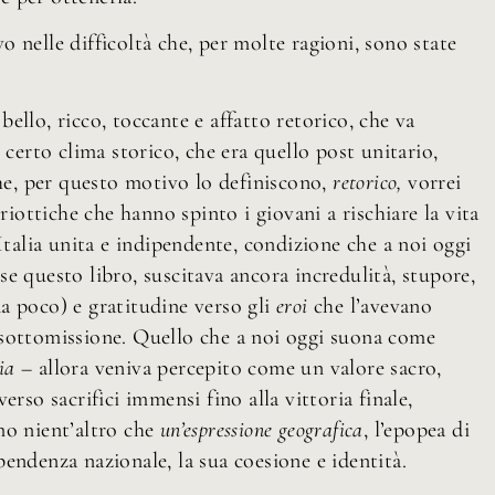
 nelle difficoltà che, per molte ragioni, sono state
ello, ricco, toccante e affatto retorico, che va
 certo clima storico, che era quello post unitario,
che, per questo motivo lo definiscono,
retorico,
vorrei
riottiche che hanno spinto i giovani a rischiare la vita
Italia unita e indipendente, condizione che a noi oggi
e questo libro, suscitava ancora incredulità, stupore,
a poco) e gratitudine verso gli
eroi
che l’avevano
di sottomissione. Quello che a noi oggi suona come
ia
– allora veniva percepito come un valore sacro,
rso sacrifici immensi fino alla vittoria finale,
mo nient’altro che
un’espressione geografica
, l’epopea di
endenza nazionale, la sua coesione e identità.