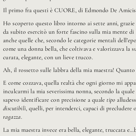
Il primo fra questi è CUORE, di Edmondo De Amicis, 
Ho scoperto questo libro intorno ai sette anni, grazie
da subito esercitò un forte fascino sulla mia mente di
anche quelle che, secondo le categorie mentali dell’ep
come una donna bella, che coltivava e valorizzava la 
curata, elegante, con un lieve trucco.
Ah, il rossetto sulle labbra della mia maestra! Quant
E come cozzava, quella realtà che ogni giorno mi appar
inculcarmi la mia severissima nonna, secondo la quale
sapevo identificare con precisione a quale
tipo
alludes
discutibili
, quelli, per intenderci, capaci di precluder
ragazza
.
La mia maestra invece era bella, elegante, truccata e…