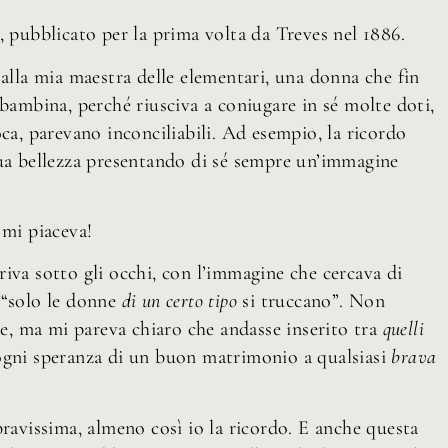
pubblicato per la prima volta da Treves nel 1886.
 alla mia maestra delle elementari, una donna che fin
 bambina, perché riusciva a coniugare in sé molte doti,
oca, parevano inconciliabili. Ad esempio, la ricordo
sua bellezza presentando di sé sempre un’immagine
o mi piaceva!
iva sotto gli occhi, con l’immagine che cercava di
 “solo le donne
di un certo tipo
si truccano”. Non
se, ma mi pareva chiaro che andasse inserito tra
quelli
e ogni speranza di un buon matrimonio a qualsiasi
brava
bravissima, almeno così io la ricordo. E anche questa