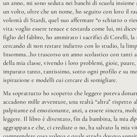
un anno, mi sono seduta nei banchi di scuola insieme 
un volto, oltre che un nome, ho seguito con loro il
ra
volontà di Stardi, quel suo affermare “o schiatto o rie
vita: voglio essere tenace e testarda come lui, mi dic
figlio del fabbro, ho ammirato i sacrifici di Corelli, la
cercando di non restare indietro con lo studio, la limp
Insomma…ho trascorso un anno scolastico con tanti ami
della mia classe, vivendo i loro problemi, gioie, paure,
imparato tanto, tantissimo, sotto ogni profilo e su mol
ispirazione e modelli cui cercare di somigliare.
Ma soprattutto ho scoperto che leggere poteva donarm
accadono mille avventure, una realtà “altra” rispetto 
palpitante ed emozionante, anzi, a essere sincera, mol
leggere. Il libro è diventato, fin da bambina, la mia
di
aggrappata e che, ci crediate o no, ha salvato la mia vi
comprendere cosa volevo e quale strada dovevo seguir