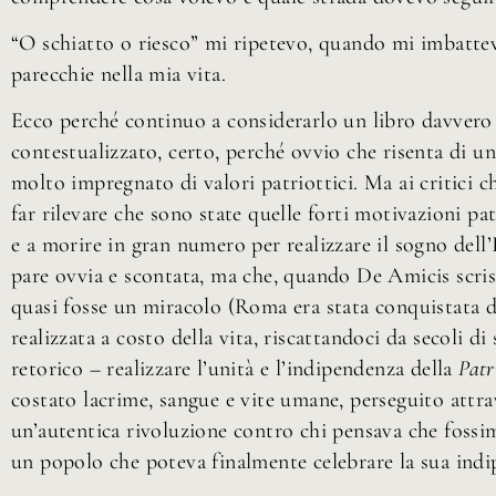
“O schiatto o riesco” mi ripetevo, quando mi imbattevo
parecchie nella mia vita.
Ecco perché continuo a considerarlo un libro davvero b
contestualizzato, certo, perché ovvio che risenta di un
molto impregnato di valori patriottici. Ma ai critici 
far rilevare che sono state quelle forti motivazioni pat
e a morire in gran numero per realizzare il sogno dell’
pare ovvia e scontata, ma che, quando De Amicis scriss
quasi fosse un miracolo (Roma era stata conquistata d
realizzata a costo della vita, riscattandoci da secoli 
retorico – realizzare l’unità e l’indipendenza della
Patr
costato lacrime, sangue e vite umane, perseguito attrave
un’autentica rivoluzione contro chi pensava che fossi
un popolo che poteva finalmente celebrare la sua indip