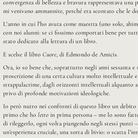
convergenza di bellezza e bravura rappresentava una p
mi venivano ammannite, perché era scontato che le don
L’anno in cui l’ho avuta come maestra (uno solo, ahim
con noi alunni: se ci fossimo comportati bene per tutt
stato dedicato alla lettura di un libro.
E scelse il libro
Cuore
, di Edmondo de Amicis.
Ora, io so bene che, soprattutto negli anni sessanta e s
proscrizione di una certa cultura molto intellettuale 
strappalacrime, dagli orizzonti intellettuali alquanto a
privo di profonde motivazioni ideologiche.
Io però nutro nei confronti di questo libro un debito
primo che ho
letto
in prima persona – me lo sono fatto
di rileggerlo, ogni volta piangendo negli stessi punti –
un’esperienza cruciale, una sorta di bivio: o scatta l’i