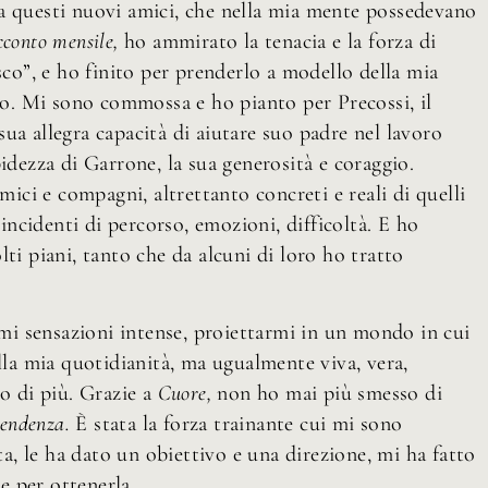
a questi nuovi amici, che nella mia mente possedevano
cconto mensile,
ho ammirato la tenacia e la forza di
sco”, e ho finito per prenderlo a modello della mia
evo. Mi sono commossa e ho pianto per Precossi, il
 sua allegra capacità di aiutare suo padre nel lavoro
idezza di Garrone, la sua generosità e coraggio.
ci e compagni, altrettanto concreti e reali di quelli
 incidenti di percorso, emozioni, difficoltà. E ho
ti piani, tanto che da alcuni di loro ho tratto
i sensazioni intense, proiettarmi in un mondo in cui
alla mia quotidianità, ma ugualmente viva, vera,
to di più. Grazie a
Cuore,
non ho mai più smesso di
pendenza.
È stata la forza trainante cui mi sono
ta, le ha dato un obiettivo e una direzione, mi ha fatto
e per ottenerla.