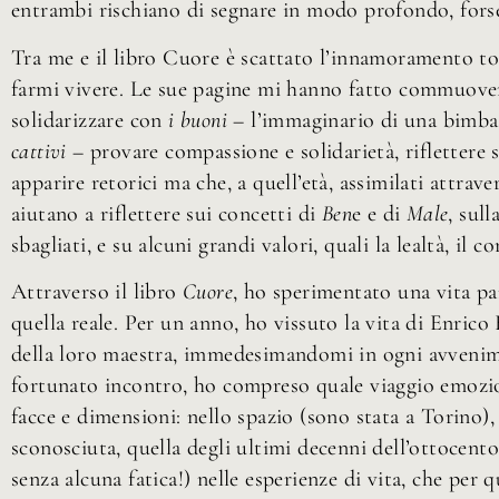
entrambi rischiano di segnare in modo profondo, forse 
Tra me e il libro Cuore è scattato l’innamoramento to
farmi vivere. Le sue pagine mi hanno fatto commuovere
solidarizzare con
i buoni
– l’immaginario di una bimba d
cattivi
– provare compassione e solidarietà, riflettere s
apparire retorici ma che, a quell’età, assimilati attrav
aiutano a riflettere sui concetti di
Ben
e e di
Male
, sul
sbagliati, e su alcuni grandi valori, quali la lealtà, il co
Attraverso il libro
Cuore
, ho sperimentato una vita p
quella reale. Per un anno, ho vissuto la vita di Enrico 
della loro maestra, immedesimandomi in ogni avvenime
fortunato incontro, ho compreso quale viaggio emozio
facce e dimensioni: nello spazio (sono stata a Torino),
sconosciuta, quella degli ultimi decenni dell’ottocent
senza alcuna fatica!) nelle esperienze di vita, che per 