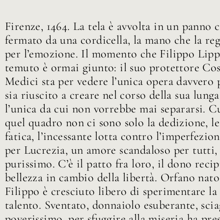
Firenze, 1464. La tela è avvolta in un panno 
fermato da una cordicella, la mano che la re
per l’emozione. Il momento che Filippo Lippi
temuto è ormai giunto: il suo protettore Co
Medici sta per vedere l’unica opera davvero 
sia riuscito a creare nel corso della sua lunga
l’unica da cui non vorrebbe mai separarsi. C
quel quadro non ci sono solo la dedizione, l
fatica, l’incessante lotta contro l’imperfezio
per Lucrezia, un amore scandaloso per tutti, 
purissimo. C’è il patto fra loro, il dono recip
bellezza in cambio della libertà. Orfano nato
Filippo è cresciuto libero di sperimentare la v
talento. Sventato, donnaiolo esuberante, sc
poverissimo, per sfuggire alla miseria ha pres