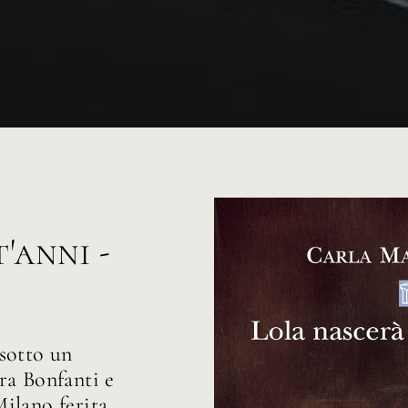
'anni -
 sotto un
ra Bonfanti e
ilano ferita