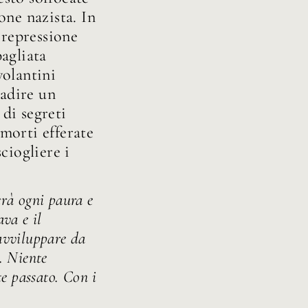
one nazista. In
 repressione
agliata
volantini
radire un
di segreti
 morti efferate
ciogliere i
erà ogni paura e
va e il
avviluppare da
. Niente
te passato. Con i