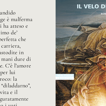
candido
gge è malferma
 ha atteso e
simo de’
perfetta che
 carriera,
ustodite in
e mani dure di
ne. C’è l’amore
per lui
roco: la
 “diladdarno”,
ita e il
iaguratamente
o i voti