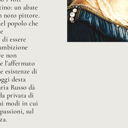
tino: un abate
 noto pittore.
del popolo che
re
 di essere
n’ambizione
ve non
e l’affermato
le esistenze di
oggi desta
aria Russo dà
da privata di
sui modi in cui
 passioni, sul
za.