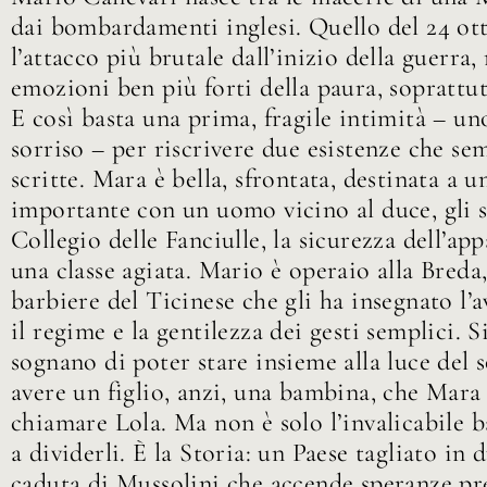
dai bombardamenti inglesi. Quello del 24 ot
l’attacco più brutale dall’inizio della guerra,
emozioni ben più forti della paura, soprattut
E così basta una prima, fragile intimità – un
sorriso – per riscrivere due esistenze che s
scritte. Mara è bella, sfrontata, destinata a
importante con un uomo vicino al duce, gli st
Collegio delle Fanciulle, la sicurezza dell’ap
una classe agiata. Mario è operaio alla Breda,
barbiere del Ticinese che gli ha insegnato l’
il regime e la gentilezza dei gesti semplici. 
sognano di poter stare insieme alla luce del s
avere un figlio, anzi, una bambina, che Mara
chiamare Lola. Ma non è solo l’invalicabile b
a dividerli. È la Storia: un Paese tagliato in 
caduta di Mussolini che accende speranze pr