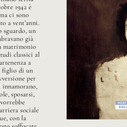
tobre 1942 è
 ma ci sono
to a vent’anni.
o sguardo, un
embravano già
 un matrimonio
udi classici al
partenenza a
 figlio di un
avversione per
Si innamorano,
ole, sposarsi,
 vorrebbe
arriera sociale
due, con la
esto soffocate