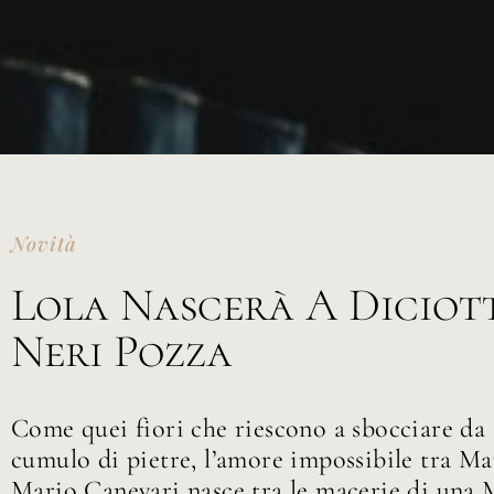
Novità
Lola Nascerà A Diciott
Neri Pozza
Come quei fiori che riescono a sbocciare da
cumulo di pietre, l’amore impossibile tra Ma
Mario Canevari nasce tra le macerie di una M