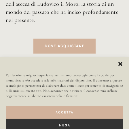
dell’ascesa di Ludovico il Moro, la storia di un
mondo del passato che ha inciso profondamente
nel presente.
DOVE ACQUISTARE
Per fornire le migliori esperienze, utilizziamo tecnologie come i cookie per
memorizzare e/o accedere alle informazioni del dispositivo. Il consenso a queste
tecnologie ci permetterà di elaborare dati come il comportamento di navigazione
o ID unici su questo sito. Non acconsentire o ritirare il consenso può influire
Carla Maria Russo
negativamente su alcune caratteristiche e funzioni.
ACCETTA
NEGA