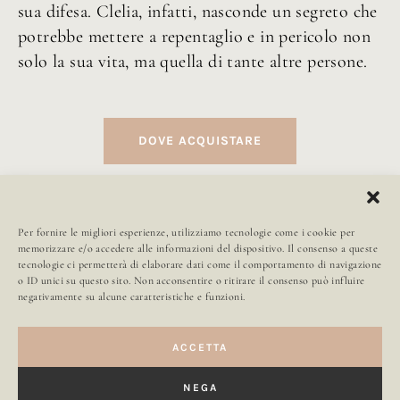
sua difesa. Clelia, infatti, nasconde un segreto che
potrebbe mettere a repentaglio e in pericolo non
solo la sua vita, ma quella di tante altre persone.
DOVE ACQUISTARE
Per fornire le migliori esperienze, utilizziamo tecnologie come i cookie per
memorizzare e/o accedere alle informazioni del dispositivo. Il consenso a queste
tecnologie ci permetterà di elaborare dati come il comportamento di navigazione
o ID unici su questo sito. Non acconsentire o ritirare il consenso può influire
Carla Maria Russo
negativamente su alcune caratteristiche e funzioni.
ACCETTA
NEGA