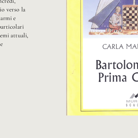
ncredi,
io verso la
’armi e
articolari
emi attuali,
 e